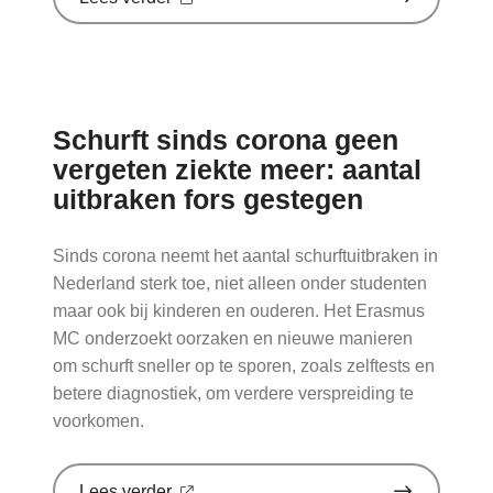
'Sinds
huisartsen
afslankmedicijnen
mogen
voorschrijven,
neemt
Schurft sinds corona geen
gebruik
toe'
vergeten ziekte meer: aantal
op
uitbraken fors gestegen
Nationale
zorggids
Sinds corona neemt het aantal schurftuitbraken in
Nederland sterk toe, niet alleen onder studenten
maar ook bij kinderen en ouderen. Het Erasmus
MC onderzoekt oorzaken en nieuwe manieren
om schurft sneller op te sporen, zoals zelftests en
betere diagnostiek, om verdere verspreiding te
voorkomen.
over
Lees verder