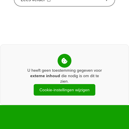
'Schurft
sinds
corona
geen
vergeten
ziekte
meer:
aantal
uitbraken
fors
gestegen'
op
Nationale
U heeft geen toestemming gegeven voor
zorggids
externe inhoud
die nodig is om dit te
zien.
Cookie-instellingen wijzigen