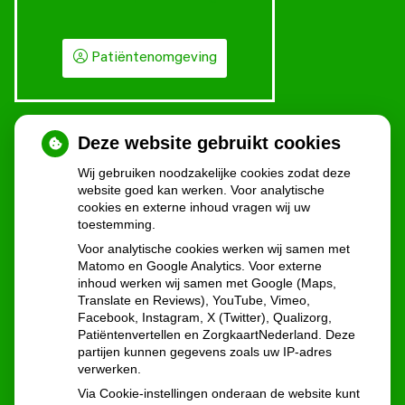
Patiëntenomgeving
Deze website gebruikt cookies
Wij gebruiken noodzakelijke cookies zodat deze
website goed kan werken. Voor analytische
cookies en externe inhoud vragen wij uw
toestemming.
U heeft geen toestemming gegeven voor
Voor analytische cookies werken wij samen met
externe inhoud
die nodig is om dit te
Matomo en Google Analytics. Voor externe
zien.
inhoud werken wij samen met Google (Maps,
Cookie-instellingen wijzigen
Translate en Reviews), YouTube, Vimeo,
Facebook, Instagram, X (Twitter), Qualizorg,
Patiëntenvertellen en ZorgkaartNederland. Deze
partijen kunnen gegevens zoals uw IP-adres
verwerken.
Via Cookie-instellingen onderaan de website kunt