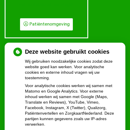
Herhaalrecepten aanvragen
Patiëntenomgeving
Deze website gebruikt cookies
Wij gebruiken noodzakelijke cookies zodat deze
website goed kan werken. Voor analytische
cookies en externe inhoud vragen wij uw
toestemming.
U heeft geen toestemming gegeven voor
Voor analytische cookies werken wij samen met
externe inhoud
die nodig is om dit te
Matomo en Google Analytics. Voor externe
zien.
inhoud werken wij samen met Google (Maps,
Cookie-instellingen wijzigen
Translate en Reviews), YouTube, Vimeo,
Facebook, Instagram, X (Twitter), Qualizorg,
Patiëntenvertellen en ZorgkaartNederland. Deze
partijen kunnen gegevens zoals uw IP-adres
verwerken.