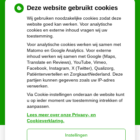
Deze website gebruikt cookies
Wij gebruiken noodzakelijke cookies zodat deze
website goed kan werken. Voor analytische
cookies en externe inhoud vragen wij uw
toestemming.
U heeft geen toestemming gegeven voor
Voor analytische cookies werken wij samen met
externe inhoud
die nodig is om dit te
Matomo en Google Analytics. Voor externe
zien.
inhoud werken wij samen met Google (Maps,
Cookie-instellingen wijzigen
Translate en Reviews), YouTube, Vimeo,
Facebook, Instagram, X (Twitter), Qualizorg,
Patiëntenvertellen en ZorgkaartNederland. Deze
partijen kunnen gegevens zoals uw IP-adres
verwerken.
Via Cookie-instellingen onderaan de website kunt
u op ieder moment uw toestemming intrekken of
aanpassen.
Lees meer over onze Privacy- en
Cookieverklaring.
Instellingen