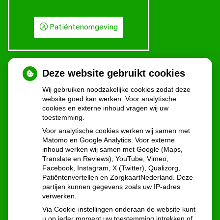
Patiëntenomgeving
Deze website gebruikt cookies
Wij gebruiken noodzakelijke cookies zodat deze
website goed kan werken. Voor analytische
cookies en externe inhoud vragen wij uw
toestemming.
U heeft geen toestemming gegeven voor
Voor analytische cookies werken wij samen met
externe inhoud
die nodig is om dit te
Matomo en Google Analytics. Voor externe
zien.
inhoud werken wij samen met Google (Maps,
Cookie-instellingen wijzigen
Translate en Reviews), YouTube, Vimeo,
Facebook, Instagram, X (Twitter), Qualizorg,
Patiëntenvertellen en ZorgkaartNederland. Deze
partijen kunnen gegevens zoals uw IP-adres
verwerken.
Via Cookie-instellingen onderaan de website kunt
u op ieder moment uw toestemming intrekken of