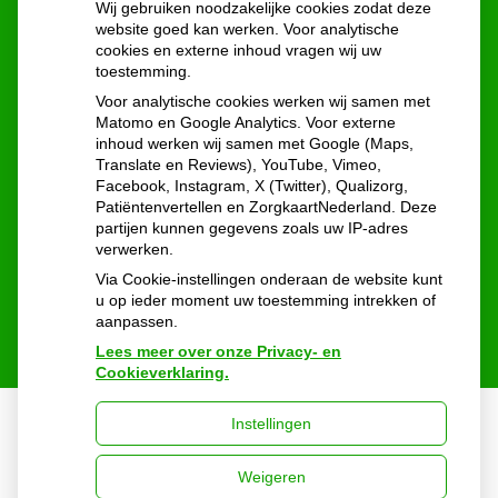
Wij gebruiken noodzakelijke cookies zodat deze
website goed kan werken. Voor analytische
cookies en externe inhoud vragen wij uw
toestemming.
U heeft geen toestemming gegeven voor
Voor analytische cookies werken wij samen met
externe inhoud
die nodig is om dit te
Matomo en Google Analytics. Voor externe
zien.
inhoud werken wij samen met Google (Maps,
Cookie-instellingen wijzigen
Translate en Reviews), YouTube, Vimeo,
Facebook, Instagram, X (Twitter), Qualizorg,
Patiëntenvertellen en ZorgkaartNederland. Deze
partijen kunnen gegevens zoals uw IP-adres
verwerken.
Via Cookie-instellingen onderaan de website kunt
u op ieder moment uw toestemming intrekken of
aanpassen.
Lees meer over onze Privacy- en
Cookieverklaring.
Instellingen
Uw Zorg Online
|
Beheer
Weigeren