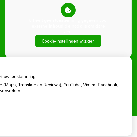
U heeft geen toestemming gegeven voor
externe inhoud
die nodig is om dit te
zien.
Cookie-instellingen wijzigen
wij uw toestemming.
le (Maps, Translate en Reviews), YouTube, Vimeo, Facebook,
 verwerken.
Privacy verklaring
|
Cookie-instellingen
|
Voorwaarden