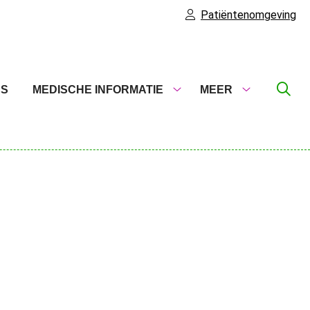
Patiëntenomgeving
US
MEDISCHE INFORMATIE
MEER
Medische
Meer
informatie
submenu
submenu