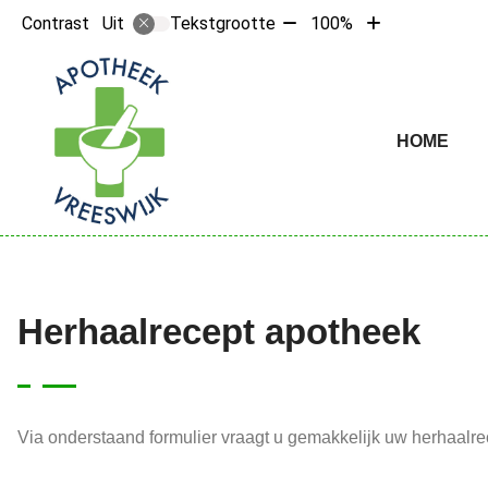
Tekst
Tekst
Contrast
Tekstgrootte
100%
Uit
verkleinen
vergroten
met
met
10%
10%
Hoofdme
HOME
Herhaalrecept apotheek
Via onderstaand formulier vraagt u gemakkelijk uw herhaalr