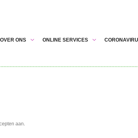
nu
OVER ONS
ONLINE SERVICES
CORONAVIR
Over
Online
ons
services
submenu
submenu
ecepten aan.